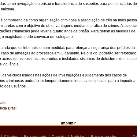
as como revogação de prisão e transferência de suspeitos para penitenciárias de
 máxima.
, é compreendida como organização criminosa a associação de três ou mais pesso
m tarefas com o objetivo de obter vantagens mediante prática de crimes. A associ
ações criminosas pode levar a quatro anos de prisão. Para definir as medidas de
, o magistrado pode convocar um colegiado.
ê ainda que os tribunais tomem medidas para reforçar a segurança dos prédios da
 caso de ameaças ao processos em julgamento. Pelo texto, poderão ser reforçado
e acessos das pessoas aos prédios e instalados sistemas de detectores de metais 
 vigilância.
, os veículos usados nas ações de investigações e julgamento dos casos de
es criminosas poderão ter temporariamente ter placas especiais para a impedir a
ção dos usuários.
aldi
ncia Brasil
Imprimir
Clientes
Experimente
Contato
Notícias
Buscar no site
To