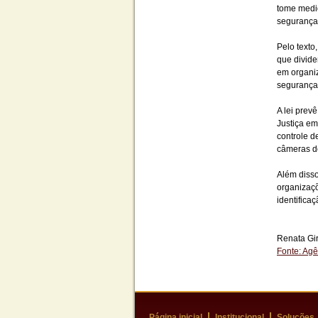
tome medid
segurança
Pelo texto
que divide
em organiz
segurança
A lei prev
Justiça em
controle d
câmeras de
Além disso
organizaçõ
identifica
Renata Gir
Fonte: Agê
Página inicial
Institucional
Soluções