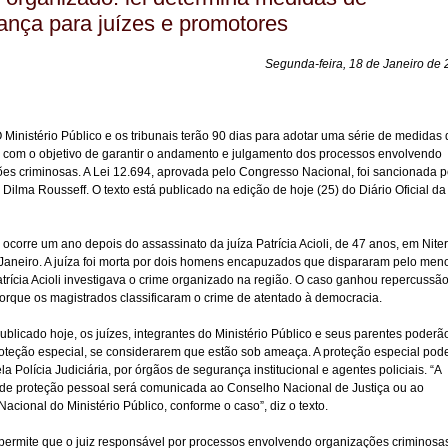
ança para juízes e promotores
Segunda-feira, 18 de Janeiro de
 O Ministério Público e os tribunais terão 90 dias para adotar uma série de medidas
 com o objetivo de garantir o andamento e julgamento dos processos envolvendo
es criminosas. A Lei 12.694, aprovada pelo Congresso Nacional, foi sancionada p
 Dilma Rousseff. O texto está publicado na edição de hoje (25) do Diário Oficial da
va ocorre um ano depois do assassinato da juíza Patrícia Acioli, de 47 anos, em Niter
Janeiro. A juíza foi morta por dois homens encapuzados que dispararam pelo men
Patrícia Acioli investigava o crime organizado na região. O caso ganhou repercussã
orque os magistrados classificaram o crime de atentado à democracia.
publicado hoje, os juízes, integrantes do Ministério Público e seus parentes poderã
oteção especial, se considerarem que estão sob ameaça. A proteção especial pod
ela Polícia Judiciária, por órgãos de segurança institucional e agentes policiais. “A
 de proteção pessoal será comunicada ao Conselho Nacional de Justiça ou ao
acional do Ministério Público, conforme o caso”, diz o texto.
permite que o juiz responsável por processos envolvendo organizações criminosa