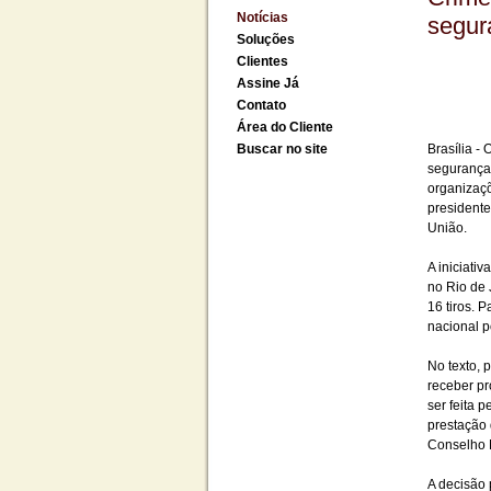
Notícias
segur
Soluções
Clientes
Assine Já
Contato
Área do Cliente
Buscar no site
Brasília -
segurança
organizaçõ
presidente
União.
A iniciati
no Rio de 
16 tiros. 
nacional p
No texto, 
receber pr
ser feita p
prestação
Conselho N
A decisão 