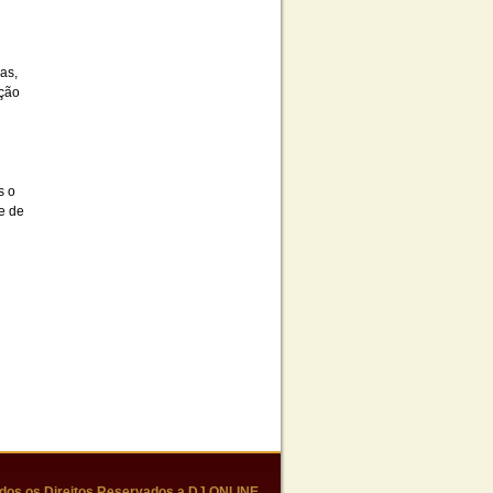
as,
ação
s o
e de
dos os Direitos Reservados a DJ ONLINE