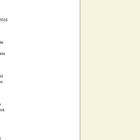
 2016
 de
ela
ói
os
o
o
erá
s