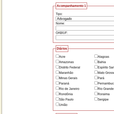
Acompanhamento 1
Tipo:
Nome:
OAB/UF
:
Diários
Acre
Alagoas
Amazonas
Bahia
Distrito Federal
Espírito Sa
Maranhão
Mato Gross
Minas Gerais
Pará
Paraná
Pernambuc
Rio de Janeiro
Rio Grande
Rondônia
Roraima
São Paulo
Sergipe
União